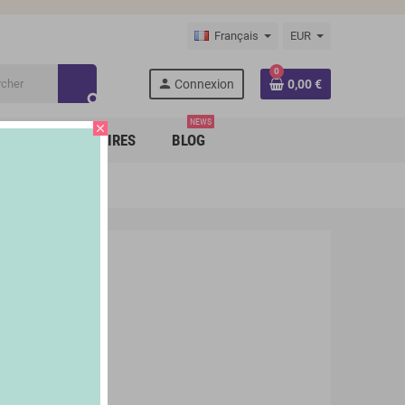
Français
EUR
0
person
Connexion
0,00 €
search
NEWS
close
RQUES PARTENAIRES
BLOG