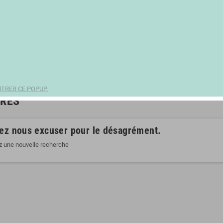
TRER CE POPUP.
ÈRES
lez nous excuser pour le désagrément.
z une nouvelle recherche