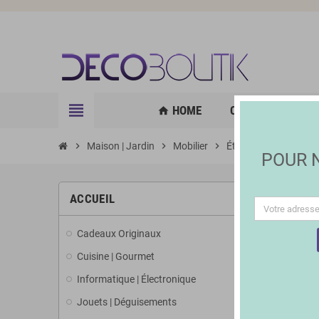
view_headline
HOME
CUISINE | GOURM
home
chevron_right
Maison | Jardin
chevron_right
Mobilier
chevron_right
Étagères
POUR
ACCUEIL
Cadeaux Originaux
Cuisine | Gourmet
Informatique | Électronique
Jouets | Déguisements