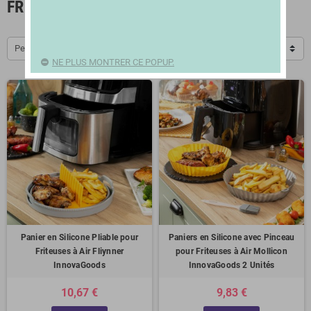
FRITEUSES
Pertinence
NE PLUS MONTRER CE POPUP.
Panier en Silicone Pliable pour
Paniers en Silicone avec Pinceau
Friteuses à Air Fliynner
pour Friteuses à Air Mollicon
InnovaGoods
InnovaGoods 2 Unités
10,67 €
9,83 €