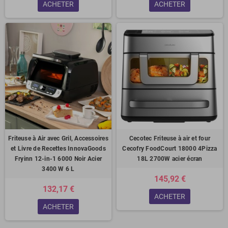
ACHETER
ACHETER
Friteuse à Air avec Gril, Accessoires
Cecotec Friteuse à air et four
et Livre de Recettes InnovaGoods
Cecofry FoodCourt 18000 4Pizza
Fryinn 12-in-1 6000 Noir Acier
18L 2700W acier écran
3400 W 6 L
145,92 €
132,17 €
ACHETER
ACHETER