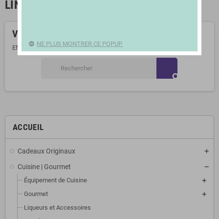
LINGE DE CUISINE
Veuillez nous excuser pour le désagrément.
NE PLUS MONTRER CE POPUP.
Effectuez une nouvelle recherche
search
ACCUEIL
Cadeaux Originaux
Cuisine | Gourmet
Équipement de Cuisine
Gourmet
Liqueurs et Accessoires