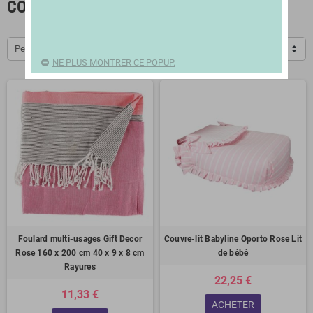
COUETTES
Pertinence
NE PLUS MONTRER CE POPUP.
Foulard multi-usages Gift Decor
Couvre-lit Babyline Oporto Rose Lit
Rose 160 x 200 cm 40 x 9 x 8 cm
de bébé
Rayures
22,25 €
11,33 €
ACHETER