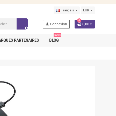
Français
EUR
0
person
Connexion
0,00 €
search
NEWS
RQUES PARTENAIRES
BLOG