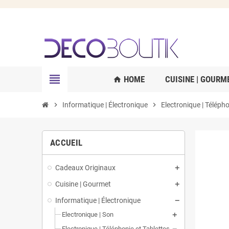
view_headline
HOME
CUISINE | GOURM
home
chevron_right
Informatique | Électronique
chevron_right
Electronique | Télépho
ACCUEIL
Cadeaux Originaux
Cuisine | Gourmet
Informatique | Électronique
Electronique | Son
Electronique | Téléphonie et Tablettes