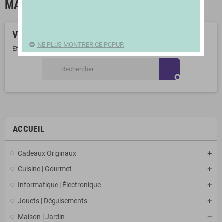
MALLES
Veuillez nous excuser pour le désagrément.
NE PLUS MONTRER CE POPUP.
Effectuez une nouvelle recherche
search
ACCUEIL
Cadeaux Originaux
Cuisine | Gourmet
Informatique | Électronique
Jouets | Déguisements
Maison | Jardin