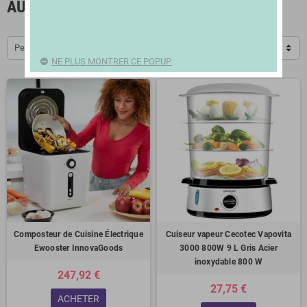
AUTRES APPAREILS DE CUISINES
Pertinence
NE PLUS MONTRER CE POPUP.
Composteur de Cuisine Électrique
Cuiseur vapeur Cecotec Vapovita
Ewooster InnovaGoods
3000 800W 9 L Gris Acier
inoxydable 800 W
247,92 €
27,75 €
ACHETER