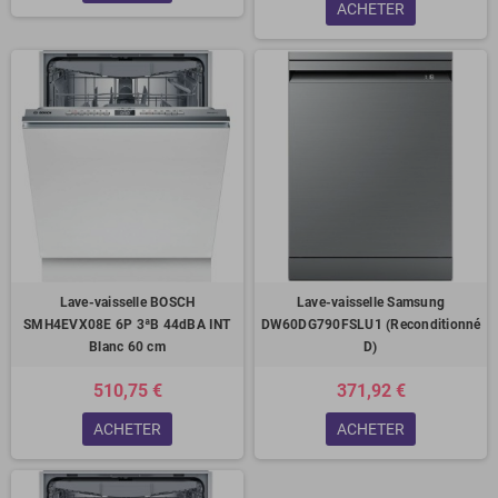
ACHETER
Lave-vaisselle BOSCH
Lave-vaisselle Samsung
SMH4EVX08E 6P 3ªB 44dBA INT
DW60DG790FSLU1 (Reconditionné
Blanc 60 cm
D)
510,75 €
371,92 €
ACHETER
ACHETER