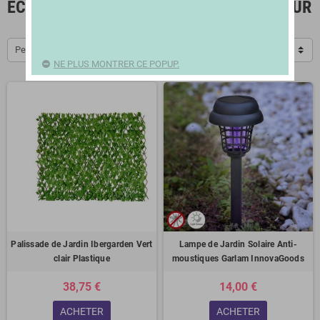
ÉCLAIRAGE ET DÉCORATION D’EXTÉRIEUR
Pertinence
NE PLUS MONTRER CE POPUP.
Palissade de Jardin Ibergarden Vert
Lampe de Jardin Solaire Anti-
clair Plastique
moustiques Garlam InnovaGoods
38,75 €
14,00 €
ACHETER
ACHETER