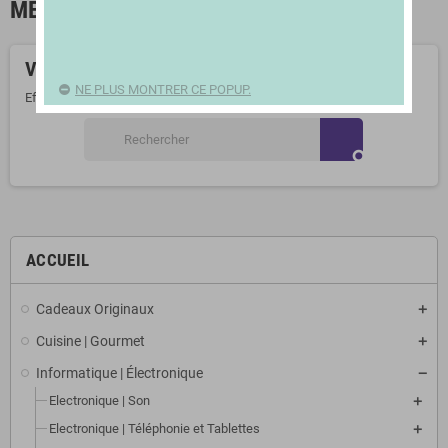
MEUBLES DE TV
Veuillez nous excuser pour le désagrément.
NE PLUS MONTRER CE POPUP.
Effectuez une nouvelle recherche
search
ACCUEIL
Cadeaux Originaux
Cuisine | Gourmet
Informatique | Électronique
Electronique | Son
Electronique | Téléphonie et Tablettes