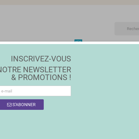
NEW
ET
MAISON | JARDIN
MODE
PROMOTIONS
MA
INSCRIVEZ-VOUS
NOTRE NEWSLETTER
& PROMOTIONS !
 DES PRODUITS DE LA MARQUE Ô CUISINE
S’ABONNER
uit.
Trier par :
Pertinence