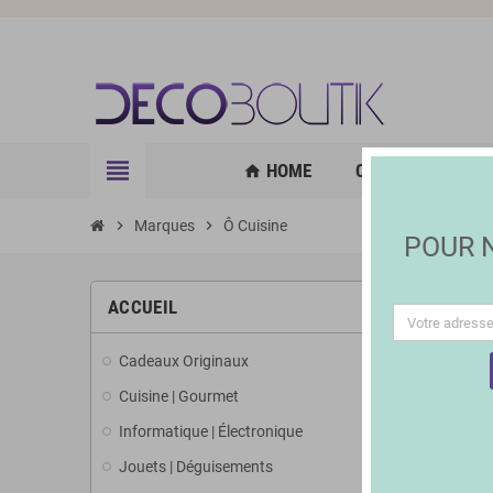
view_headline
HOME
CUISINE | GOURM
home
chevron_right
Marques
chevron_right
Ô Cuisine
POUR
LISTE
ACCUEIL
Cadeaux Originaux
Il y a 1 prod
Cuisine | Gourmet
Informatique | Électronique
Jouets | Déguisements