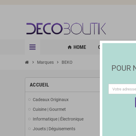
view_headline
HOME
CUISINE | GOURM
home
chevron_right
Marques
chevron_right
BEKO
POUR
LISTE
ACCUEIL
Cadeaux Originaux
Il y a 2 prod
Cuisine | Gourmet
Informatique | Électronique
Jouets | Déguisements