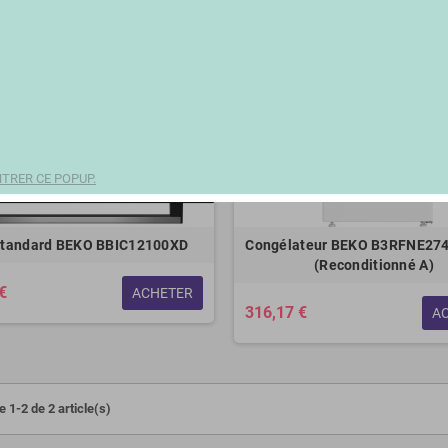
TRER CE POPUP.
standard BEKO BBIC12100XD
Congélateur BEKO B3RFNE27
(Reconditionné A)
€
ACHETER
316,17 €
A
 1-2 de 2 article(s)