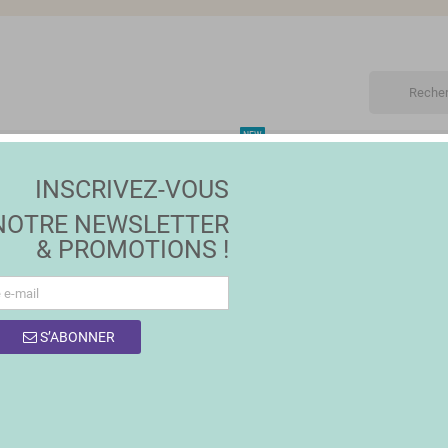
NEW
ET
MAISON | JARDIN
MODE
PROMOTIONS
MA
INSCRIVEZ-VOUS
NOTRE NEWSLETTER
& PROMOTIONS !
 DES PRODUITS DE LA MARQUE BEKO
S’ABONNER
uits.
Trier par :
Pertinence