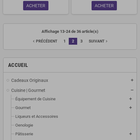
ACHETER
ACHETER
Affichage 13-24 de 36 article(s)
1
2
3
navigate_before
navigate_next
PRÉCÉDENT
SUIVANT
ACCUEIL
Cadeaux Originaux
Cuisine | Gourmet
Équipement de Cuisine
Gourmet
Liqueurs et Accessoires
Oenologie
Pâtisserie