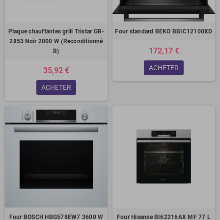
Plaque chauffantes grill Tristar GR-
Four standard BEKO BBIC12100XD
2853 Noir 2000 W (Reconditionné
172,17 €
B)
ACHETER
35,92 €
ACHETER
Four BOSCH HBG578EW7 3600 W
Four Hisense BI62216AX MF 77 L