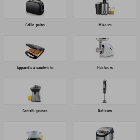
Grille-pains
Mixeurs
Appareils à sandwichs
Hacheurs
Centrifugeuses
Batteurs