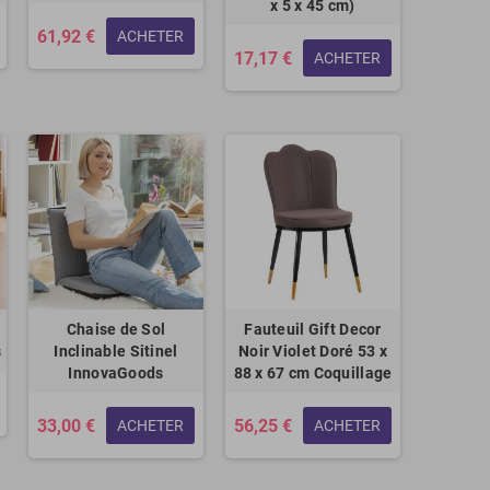
x 5 x 45 cm)
61,92 €
ACHETER
17,17 €
ACHETER
Chaise de Sol
Fauteuil Gift Decor
s
Inclinable Sitinel
Noir Violet Doré 53 x
InnovaGoods
88 x 67 cm Coquillage
33,00 €
56,25 €
ACHETER
ACHETER