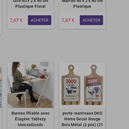
x
Gris 40 x 2 x 40 cm
Marron 40 x 2 x 40 cm
Plastique Floral
Plastique
7,67 €
7,67 €
ACHETER
ACHETER
Bureau Pliable avec
porte-manteaux DKD
Étagère Tablezy
Home Decor Rouge
InnovaGoods
Bois Métal (2 pcs) (21