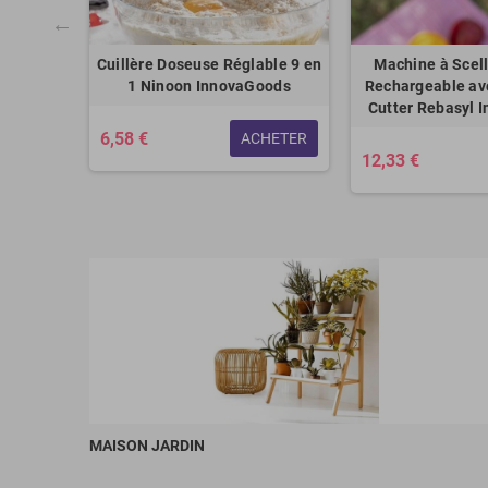
ue pour
Cuillère Doseuse Réglable 9 en
Machine à Scell
tau
1 Ninoon InnovaGoods
Rechargeable av
Cutter Rebasyl 
6,58 €
ACHETER
12,33 €
HETER
MAISON JARDIN