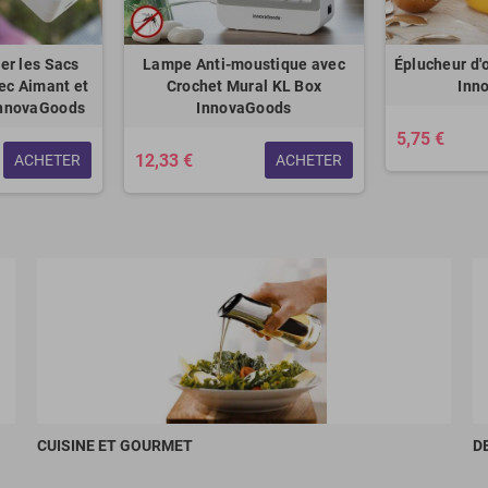
er les Sacs
Lampe Anti-moustique avec
Éplucheur d'
ec Aimant et
Crochet Mural KL Box
Inn
InnovaGoods
InnovaGoods
5,75 €
12,33 €
ACHETER
ACHETER
CUISINE ET GOURMET
D