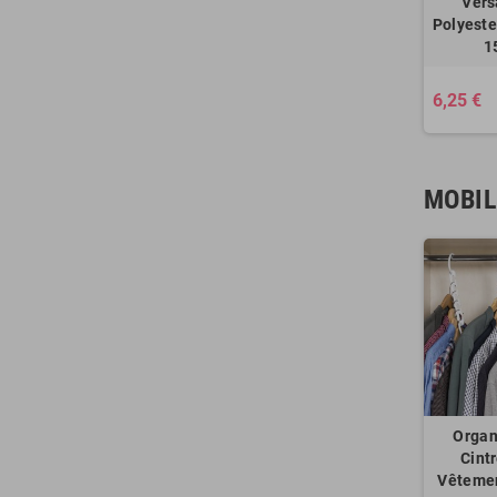
Vers
Polyester
1
6,25 €
MOBIL
Organ
Cint
Vêtemen