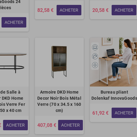
aGoods 24
ièces
82,58 €
20,58 €
ACHETER
ACHETER
ACHETER
 de Salle à
Armoire DKD Home
Bureau pliant
r DKD Home
Decor Noir Bois Métal
Dolenkaf InnovaGood
ois Verre Fer
Verre (70 x 34.5 x 160
 50 x 40 cm
cm)
61,92 €
ACHETER
€
407,08 €
ACHETER
ACHETER