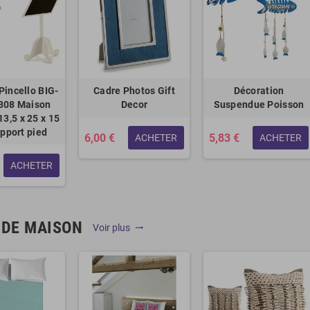
Pincello BIG-
Cadre Photos Gift
Décoration
308 Maison
Decor
Suspendue Poisson
13,5 x 25 x 15
pport pied
6,00 €
5,83 €
ACHETER
ACHETER
ACHETER
 DE MAISON
Voir plus
trending_flat