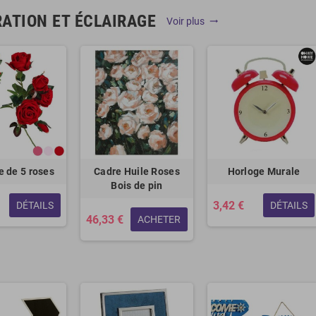
ATION ET ÉCLAIRAGE
Voir plus
trending_flat
 de 5 roses
Cadre Huile Roses
Horloge Murale
Bois de pin
3,42 €
DÉTAILS
DÉTAILS
46,33 €
ACHETER