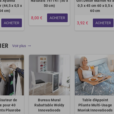
a Ayanna
Naturals 197141 (50 x
Gift Decor Marron 45 
 (44,5 x 0,5 x
50 cm)
0,5 x 45 cm 60 x 0,5 x
54 cm)
60 cm
8,00 €
ACHETER
3,92 €
ACHETER
ACHETER
IER
Voir plus
trending_flat
isateur de
Bureau Mural
Table d'Appoint
re pour 40
Rabattable Woldy
Pliante Multi-Usage
ts Plusrobe
InnovaGoods
Muvisk InnovaGoods