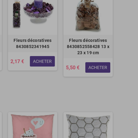
Fleurs décoratives
Fleurs décoratives
8430852341945
8430852558428 13 x
23 x 19 cm
2,17 €
ACHETER
5,50 €
ACHETER