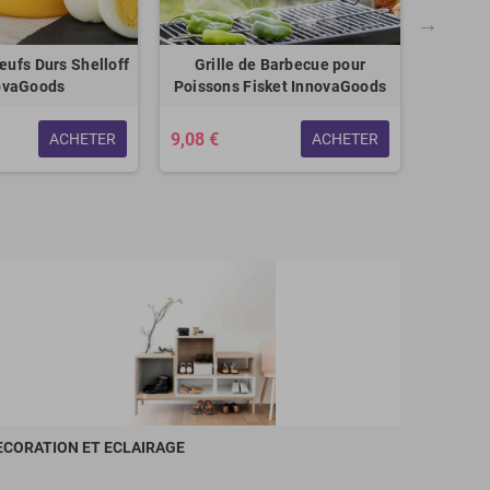
œufs Durs Shelloff
Grille de Barbecue pour
Hou
ovaGoods
Poissons Fisket InnovaGoods
Réver
Places
9,08 €
ACHETER
ACHETER
21,42 
ECORATION ET ECLAIRAGE