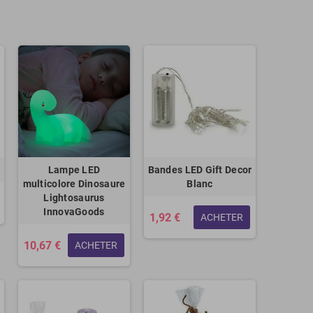
Lampe LED
Bandes LED Gift Decor
multicolore Dinosaure
Blanc
Lightosaurus
InnovaGoods
1,92 €
ACHETER
10,67 €
ACHETER