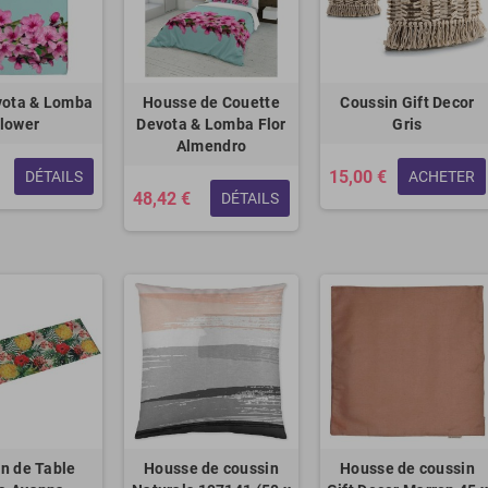
vota & Lomba
Housse de Couette
Coussin Gift Decor
lower
Devota & Lomba Flor
Gris
Almendro
15,00 €
DÉTAILS
ACHETER
48,42 €
DÉTAILS
n de Table
Housse de coussin
Housse de coussin