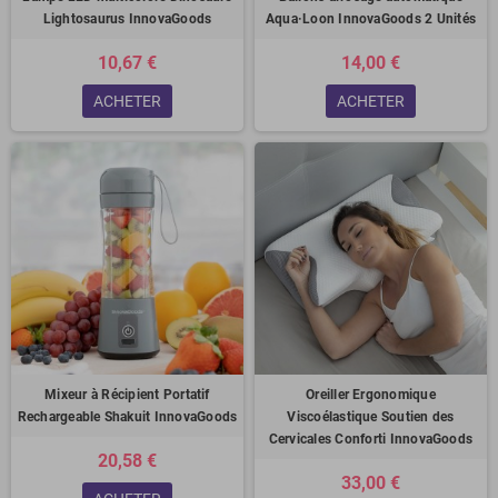
Lightosaurus InnovaGoods
Aqua·Loon InnovaGoods 2 Unités
10,67 €
14,00 €
ACHETER
ACHETER
Mixeur à Récipient Portatif
Oreiller Ergonomique
Rechargeable Shakuit InnovaGoods
Viscoélastique Soutien des
Cervicales Conforti InnovaGoods
20,58 €
33,00 €