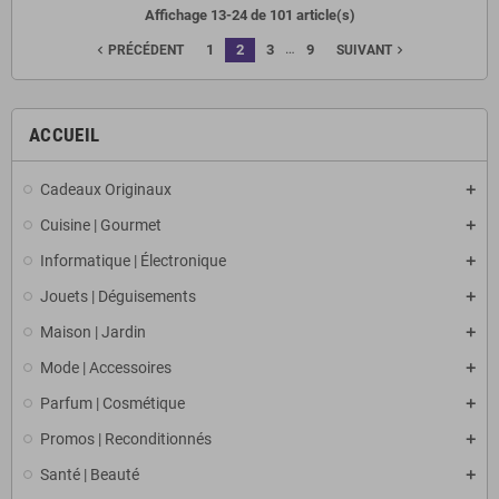
Affichage 13-24 de 101 article(s)
…
1
2
3
9
navigate_before
navigate_next
PRÉCÉDENT
SUIVANT
ACCUEIL
Cadeaux Originaux
Cuisine | Gourmet
Informatique | Électronique
Jouets | Déguisements
Maison | Jardin
Mode | Accessoires
Parfum | Cosmétique
Promos | Reconditionnés
Santé | Beauté