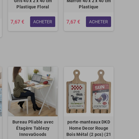
x
Gris 40 x 2 x 40 cm
Marron 40 x 2 x 40 cm
Plastique Floral
Plastique
7,67 €
7,67 €
ACHETER
ACHETER
Bureau Pliable avec
porte-manteaux DKD
Étagère Tablezy
Home Decor Rouge
InnovaGoods
Bois Métal (2 pcs) (21