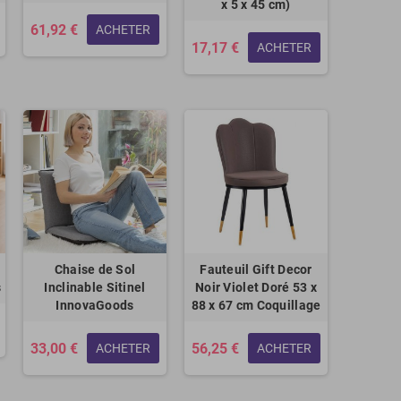
x 5 x 45 cm)
61,92 €
ACHETER
17,17 €
ACHETER
Chaise de Sol
Fauteuil Gift Decor
s
Inclinable Sitinel
Noir Violet Doré 53 x
InnovaGoods
88 x 67 cm Coquillage
33,00 €
56,25 €
ACHETER
ACHETER