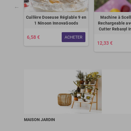
ue pour
Cuillère Doseuse Réglable 9 en
Machine à Scell
tau
1 Ninoon InnovaGoods
Rechargeable av
Cutter Rebasyl 
6,58 €
ACHETER
12,33 €
HETER
MAISON JARDIN