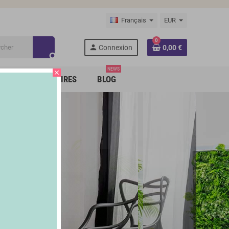
Français
EUR
0
person
Connexion
0,00 €
search
NEWS
close
RQUES PARTENAIRES
BLOG