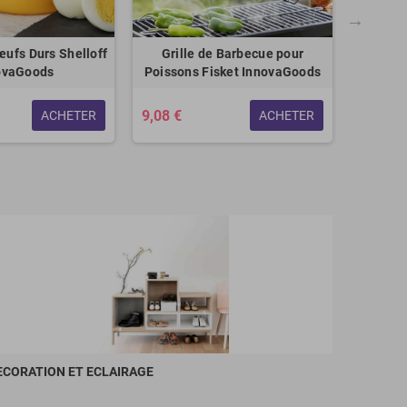
œufs Durs Shelloff
Grille de Barbecue pour
Hou
ovaGoods
Poissons Fisket InnovaGoods
Réver
Places
9,08 €
ACHETER
ACHETER
21,42 
ECORATION ET ECLAIRAGE