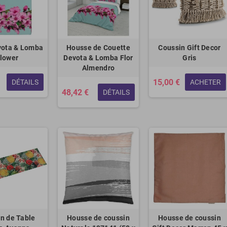
vota & Lomba
Housse de Couette
Coussin Gift Decor
lower
Devota & Lomba Flor
Gris
Almendro
15,00 €
DÉTAILS
ACHETER
48,42 €
DÉTAILS
n de Table
Housse de coussin
Housse de coussin