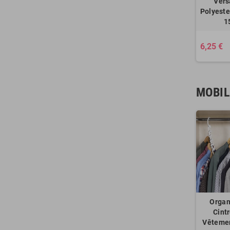
Vers
Polyester
1
6,25 €
MOBIL
Organ
Cint
Vêtemen