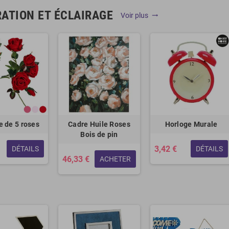
ATION ET ÉCLAIRAGE
Voir plus
trending_flat
 de 5 roses
Cadre Huile Roses
Horloge Murale
Bois de pin
3,42 €
DÉTAILS
DÉTAILS
46,33 €
ACHETER