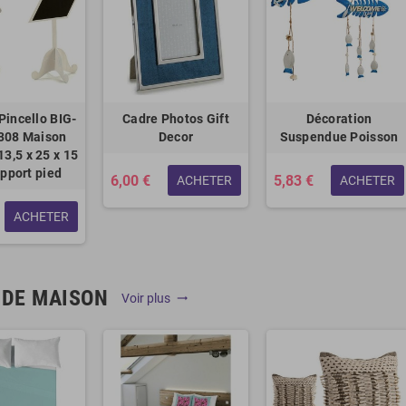
Pincello BIG-
Cadre Photos Gift
Décoration
308 Maison
Decor
Suspendue Poisson
13,5 x 25 x 15
pport pied
6,00 €
5,83 €
ACHETER
ACHETER
ACHETER
 DE MAISON
Voir plus
trending_flat