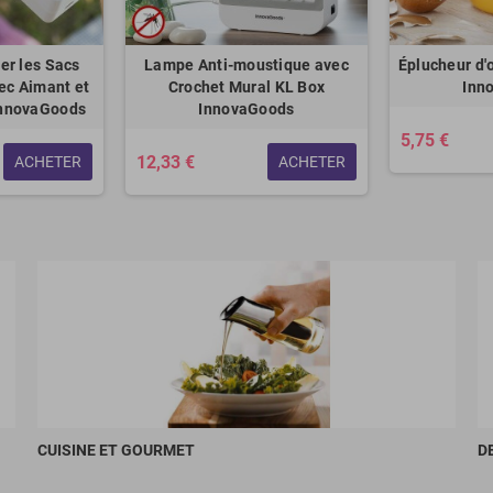
er les Sacs
Lampe Anti-moustique avec
Éplucheur d'
ec Aimant et
Crochet Mural KL Box
Inn
InnovaGoods
InnovaGoods
5,75 €
12,33 €
ACHETER
ACHETER
CUISINE ET GOURMET
D