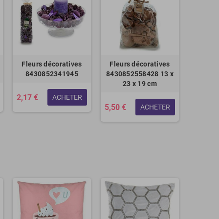
Fleurs décoratives
Fleurs décoratives
8430852341945
8430852558428 13 x
23 x 19 cm
2,17 €
ACHETER
5,50 €
ACHETER