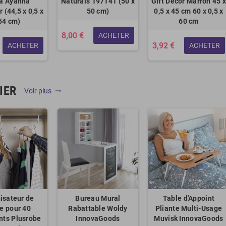
a Ayanna
Naturals 197141 (50 x
Gift Decor Marron 45 
 (44,5 x 0,5 x
50 cm)
0,5 x 45 cm 60 x 0,5 x
54 cm)
60 cm
8,00 €
ACHETER
3,92 €
ACHETER
ACHETER
IER
Voir plus
trending_flat
isateur de
Bureau Mural
Table d'Appoint
re pour 40
Rabattable Woldy
Pliante Multi-Usage
ts Plusrobe
InnovaGoods
Muvisk InnovaGoods