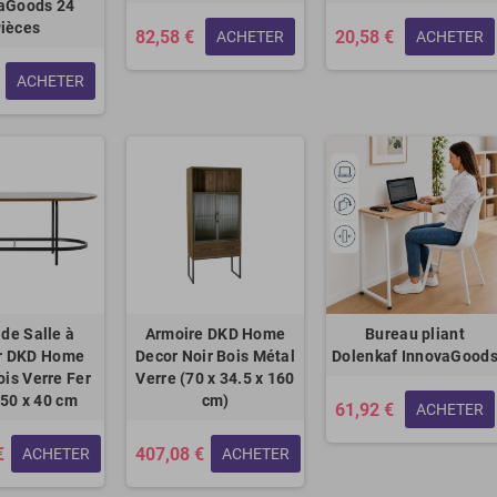
aGoods 24
ièces
82,58 €
20,58 €
ACHETER
ACHETER
ACHETER
 de Salle à
Armoire DKD Home
Bureau pliant
r DKD Home
Decor Noir Bois Métal
Dolenkaf InnovaGood
ois Verre Fer
Verre (70 x 34.5 x 160
 50 x 40 cm
cm)
61,92 €
ACHETER
€
407,08 €
ACHETER
ACHETER