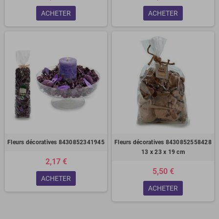
ACHETER
ACHETER
Fleurs décoratives 8430852341945
Fleurs décoratives 8430852558428
13 x 23 x 19 cm
2,17 €
5,50 €
ACHETER
ACHETER