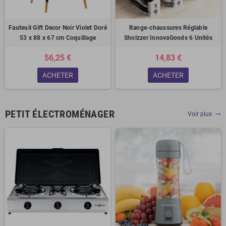
Fauteuil Gift Decor Noir Violet Doré
Range-chaussures Réglable
53 x 88 x 67 cm Coquillage
Sholzzer InnovaGoods 6 Unités
56,25 €
14,83 €
ACHETER
ACHETER
PETIT ÉLECTROMÉNAGER
Voir plus
trending_flat