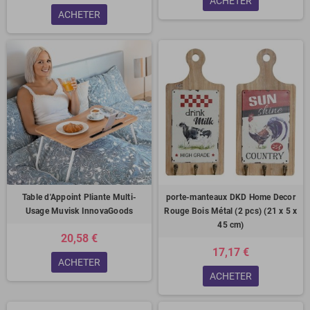
ACHETER
ACHETER
Table d'Appoint Pliante Multi-
porte-manteaux DKD Home Decor
Usage Muvisk InnovaGoods
Rouge Bois Métal (2 pcs) (21 x 5 x
45 cm)
20,58 €
17,17 €
ACHETER
ACHETER