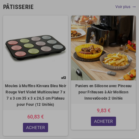
PÂTISSERIE
Voir plus
trending_flat
Moules à Muffins Kinvara Bleu Noir
Paniers en Silicone avec Pinceau
Rouge Vert Violet Multicouleur 7 x
pour Friteuses à Air Mollicon
7 x 3 cm 35 x 3 x 26,5 cm Plateau
InnovaGoods 2 Unités
pour Four (12 Unités)
9,83 €
60,83 €
ACHETER
ACHETER