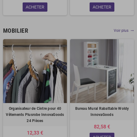
ACHETER
ACHETER
MOBILIER
Voir plus
trending_flat
Organisateur de Cintre pour 40
Bureau Mural Rabattable Woldy
Vêtements Plusrobe InnovaGoods
InnovaGoods
24 Pièces
82,58 €
12,33 €