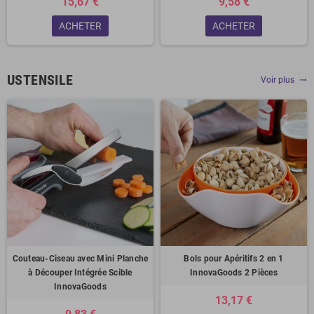
15,67 €
9,58 €
ACHETER
ACHETER
USTENSILE
Voir plus
trending_flat
Couteau-Ciseau avec Mini Planche
Bols pour Apéritifs 2 en 1
à Découper Intégrée Scible
InnovaGoods 2 Pièces
InnovaGoods
13,17 €