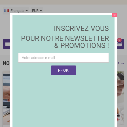
Français
EUR
close
INSCRIVEZ-VOUS
POUR
NOTRE NEWSLETTER
0
view_headline
& PROMOTIONS !
search
NOUVEAUX PRODUITS
Voir plus
trending_flat
OK