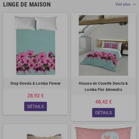
LINGE DE MAISON
Voir plus
trending_flat
Drap Devota & Lomba Flower
Housse de Couette Devota &
Lomba Flor Almendro
28,92 €
48,42 €
DÉTAILS
DÉTAILS